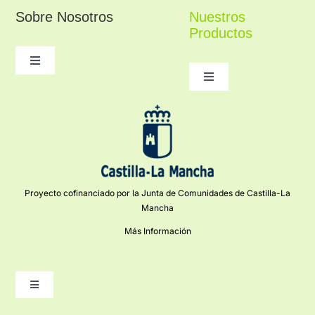
Sobre Nosotros
Nuestros
Productos
Toggle
Navigation
Toggle
Navigation
Conocenos
Figuras religiosas
Contacto
Belenes
Condiciones de Compra
Proyecto cofinanciado por la Junta de Comunidades de Castilla-La
Cerámica Talaverana
Mancha
Más Información
Mi cuenta
Artesanía Creativa
Toggle
Navigation