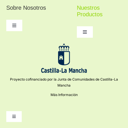
Sobre Nosotros
Nuestros
Productos
Toggle
Navigation
Toggle
Navigation
Conocenos
Figuras religiosas
Contacto
Belenes
Condiciones de Compra
Proyecto cofinanciado por la Junta de Comunidades de Castilla-La
Cerámica Talaverana
Mancha
Más Información
Mi cuenta
Artesanía Creativa
Toggle
Navigation