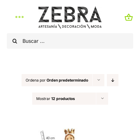
Saltar
al
Toggle
contenido
Navigation
Buscar:
Artículos Religiosos
Belenes
Cerámica Talaverana
Ordena por
Orden predeterminado
Mostrar
12 productos
Artesanía Creativa
Decoración