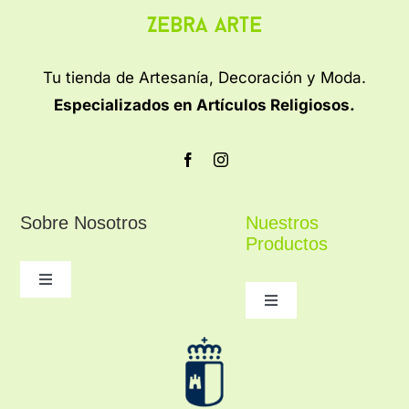
Zebra Arte
Tu tienda de Artesanía, Decoración y Moda.
Especializados en Artículos Religiosos.
Sobre Nosotros
Nuestros
Productos
Toggle
Navigation
Toggle
Navigation
Conocenos
Figuras religiosas
Contacto
Belenes