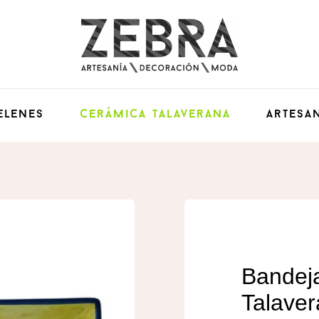
elenes
Cerámica Talaverana
Artesan
Bandej
Talaver