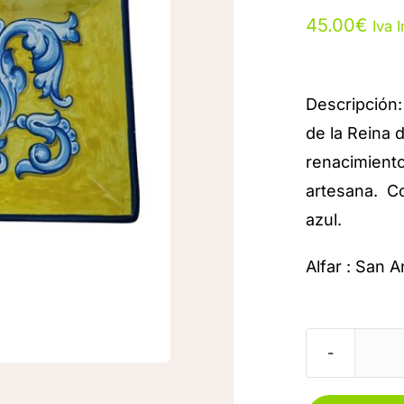
45.00
€
Iva I
Descripción
de la Reina
renacimient
artesana. Col
azul.
Alfar : San 