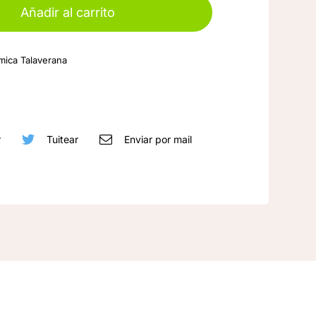
Cerámica
Añadir al carrito
de
Talavera
mica Talaverana
de
la
Reina
cantidad
r
Tuitear
Enviar por mail