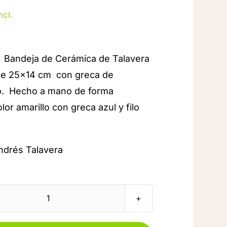
ncl.
: Bandeja de Cerámica de Talavera
 de 25×14 cm con greca de
o. Hecho a mano de forma
or amarillo con greca azul y filo
Andrés Talavera
Bandeja
de