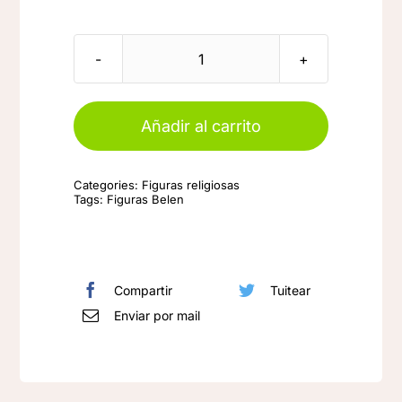
Figura
Niño
Jesús
Añadir al carrito
en
peana
Categories:
Figuras religiosas
marrón
Tags:
Figuras Belen
cantidad
Compartir
Tuitear
Enviar por mail