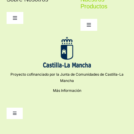
Productos
Toggle
Navigation
Toggle
Navigation
Conocenos
Figuras religiosas
Contacto
Belenes
Condiciones de Compra
Proyecto cofinanciado por la Junta de Comunidades de Castilla-La
Cerámica Talaverana
Mancha
Más Información
Mi cuenta
Artesanía Creativa
Toggle
Navigation
Aviso Legal